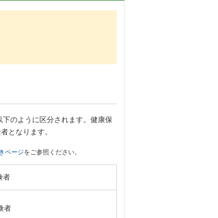
以下のように区分されます。健康保
険者となります。
きページ
をご参照ください。
険者
険者